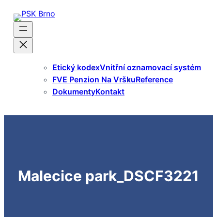
Přeskočit
na
obsah
Etický kodex
Vnitřní oznamovací systém
FVE Penzion Na Vršku
Reference
Dokumenty
Kontakt
Malecice park_DSCF3221