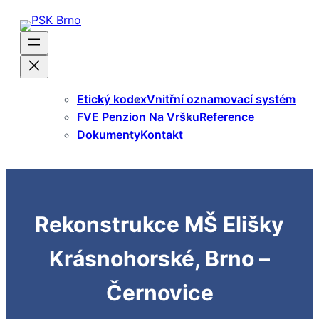
Přeskočit
na
obsah
Etický kodex
Vnitřní oznamovací systém
FVE Penzion Na Vršku
Reference
Dokumenty
Kontakt
Rekonstrukce MŠ Elišky
Krásnohorské, Brno –
Černovice